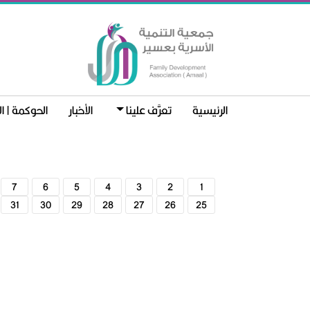
الرئيسية
تعرَّف علينا
الأخبار
الحوكمة | ا
7
6
5
4
3
2
1
31
30
29
28
27
26
25