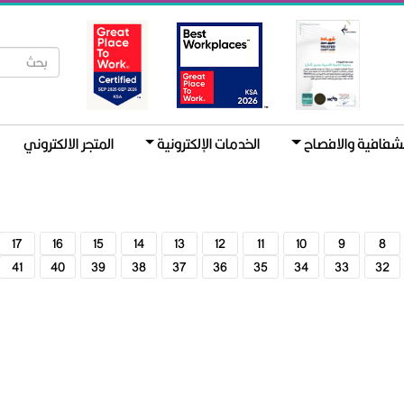
لشفافية والافصاح
الخدمات الإلكترونية
المتجر الالكتروني
17
16
15
14
13
12
11
10
9
8
41
40
39
38
37
36
35
34
33
32