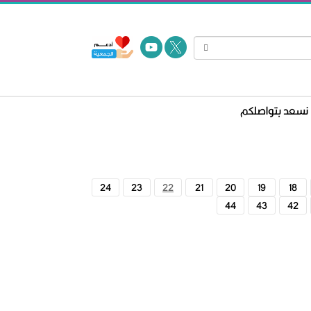
نسعد بتواصلكم
24
23
22
21
20
19
18
44
43
42